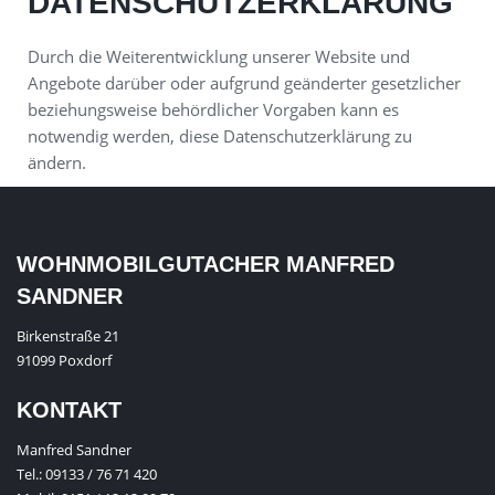
DATENSCHUTZERKLÄRUNG
Durch die Weiterentwicklung unserer Website und
Angebote darüber oder aufgrund geänderter gesetzlicher
beziehungsweise behördlicher Vorgaben kann es
notwendig werden, diese Datenschutzerklärung zu
ändern.
WOHNMOBILGUTACHER MANFRED
SANDNER
Birkenstraße 21
91099 Poxdorf
KONTAKT
Manfred Sandner
Tel.:
09133 / 76 71 420